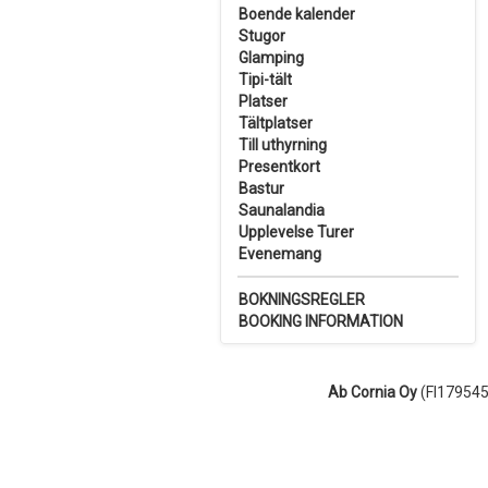
Boende kalender
Stugor
Glamping
Tipi-tält
Platser
Tältplatser
Till uthyrning
Presentkort
Bastur
Saunalandia
Upplevelse Turer
Evenemang
BOKNINGSREGLER
BOOKING INFORMATION
Ab Cornia Oy
(FI1795455