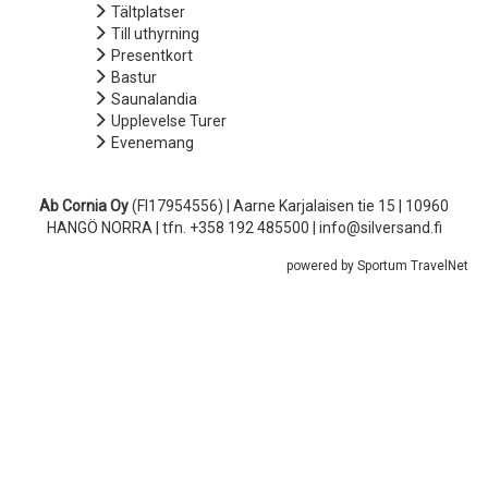
Tältplatser
Till uthyrning
Presentkort
Bastur
Saunalandia
Upplevelse Turer
Evenemang
Ab Cornia Oy
(FI17954556) | Aarne Karjalaisen tie 15 | 10960
HANGÖ NORRA | tfn. +358 192 485500 | info@silversand.fi
powered by Sportum TravelNet