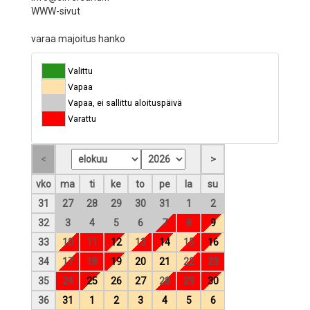
WWW-sivut
varaa majoitus hanko
Valittu
Vapaa
Vapaa, ei sallittu aloituspäivä
Varattu
vko
ma
ti
ke
to
pe
la
su
31
27
28
29
30
31
1
2
32
3
4
5
6
7
8
9
33
10
11
12
13
14
15
16
34
17
18
19
20
21
22
23
35
24
25
26
27
28
29
30
36
31
1
2
3
4
5
6