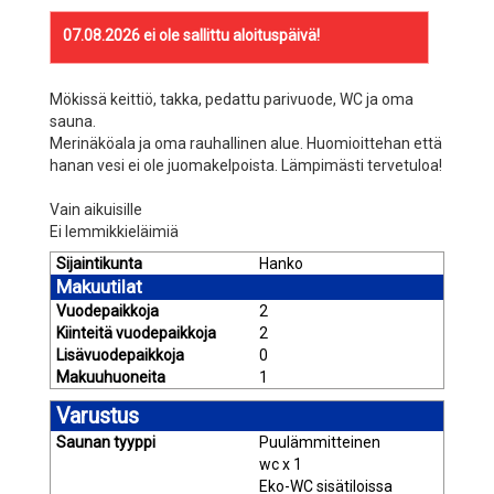
07.08.2026
ei ole sallittu aloituspäivä!
Mökissä keittiö, takka, pedattu parivuode, WC ja oma
sauna.
Merinäköala ja oma rauhallinen alue. Huomioittehan että
hanan vesi ei ole juomakelpoista. Lämpimästi tervetuloa!
Vain aikuisille
Ei lemmikkieläimiä
Sijaintikunta
Hanko
Makuutilat
Vuodepaikkoja
2
Kiinteitä vuodepaikkoja
2
Lisävuodepaikkoja
0
Makuuhuoneita
1
Varustus
Saunan tyyppi
Puulämmitteinen
wc x 1
Eko-WC sisätiloissa