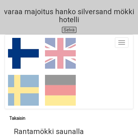
varaa majoitus hanko silversand mökki
hotelli
Selvä
Toggle
navigati
Takaisin
Rantamökki saunalla