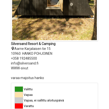
Silversand Resort & Camping
Aarne Karjalaisen tie 15
10960 HANKO POHJOINEN
+358 192485500
info@silversand.fi
WWW-sivut
varaa majoitus hanko
Valittu
Vapaa
Vapaa, ei sallittu aloituspäivä
Varattu