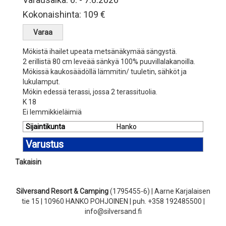
Kokonaishinta: 109 €
Mökistä ihailet upeata metsänäkymää sängystä.
2 erillistä 80 cm leveää sänkyä 100% puuvillalakanoilla.
Mökissä kaukosäädöllä lämmitin/ tuuletin, sähköt ja
lukulamput.
Mökin edessä terassi, jossa 2 terassituolia.
K 18
Ei lemmikkieläimiä
Sijaintikunta
Hanko
Varustus
Takaisin
Silversand Resort & Camping
(1795455-6) | Aarne Karjalaisen
tie 15 | 10960 HANKO POHJOINEN | puh. +358 192485500 |
info@silversand.fi