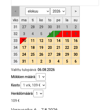
vko
ma
ti
ke
to
pe
la
su
31
27
28
29
30
31
1
2
32
3
4
5
6
7
8
9
33
10
11
12
13
14
15
16
34
17
18
19
20
21
22
23
35
24
25
26
27
28
29
30
36
31
1
2
3
4
5
6
Valittu tulopäivä:
06.08.2026
Mökkien määrä
Kesto
Henkilömäärä
109 €
Varausaika: 6. - 7.8.2026