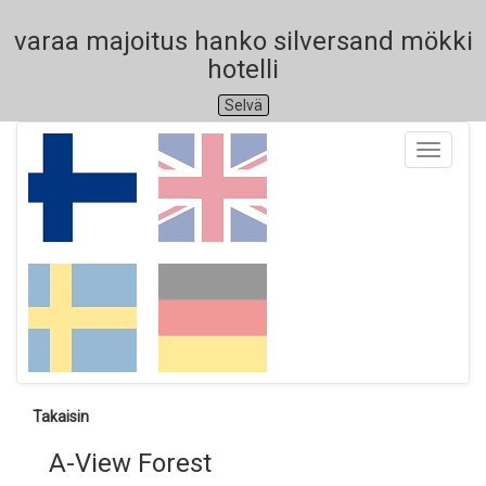
varaa majoitus hanko silversand mökki
hotelli
Selvä
Toggle
navigati
Takaisin
A-View Forest