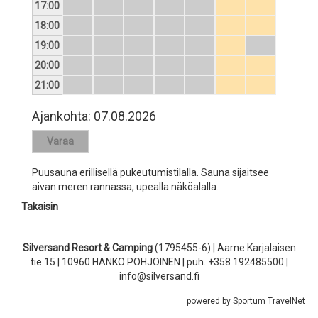
17:00
18:00
19:00
20:00
21:00
Ajankohta:
07.08.2026
Puusauna erillisellä pukeutumistilalla. Sauna sijaitsee
aivan meren rannassa, upealla näköalalla.
Takaisin
Silversand Resort & Camping
(1795455-6) | Aarne Karjalaisen
tie 15 | 10960 HANKO POHJOINEN | puh. +358 192485500 |
info@silversand.fi
powered by Sportum TravelNet