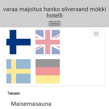
varaa majoitus hanko silversand mökki
hotelli
Selvä
Toggle
navigati
Takaisin
Maisemasauna