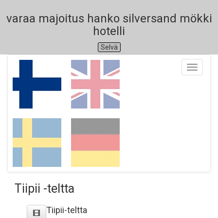
varaa majoitus hanko silversand mökki
hotelli
Selvä
Toggle
navigati
Tiipii -teltta
Tiipii-teltta