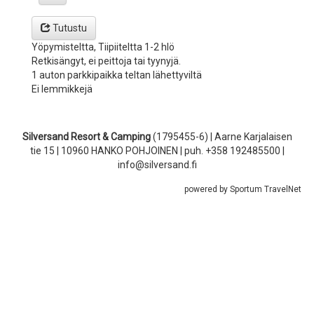
Tutustu
Yöpymisteltta, Tiipiiteltta 1-2 hlö
Retkisängyt, ei peittoja tai tyynyjä.
1 auton parkkipaikka teltan lähettyviltä
Ei lemmikkejä
Silversand Resort & Camping
(1795455-6) | Aarne Karjalaisen
tie 15 | 10960 HANKO POHJOINEN | puh. +358 192485500 |
info@silversand.fi
powered by Sportum TravelNet