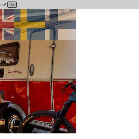
ies!
OK