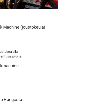
k Machine (joustokeula)
ustokeulalla
enttisiä pyöriä
ckmachine
to Hangosta