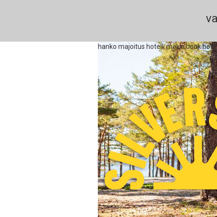
va
hanko majoitus hotelli mökki book hote