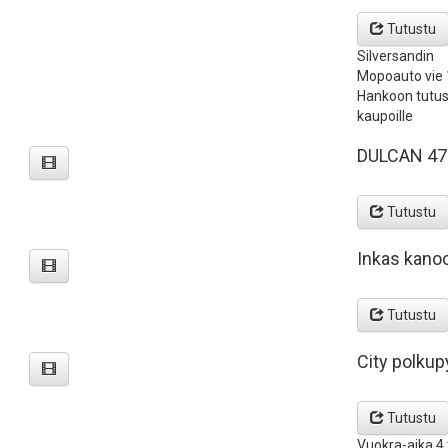
Tutustu
Silversandin
Mopoauto vie 1
Hankoon tutus
kaupoille
DULCAN 47
Tutustu
Inkas kanoo
Tutustu
City polkup
Tutustu
Vuokra-aika 4 