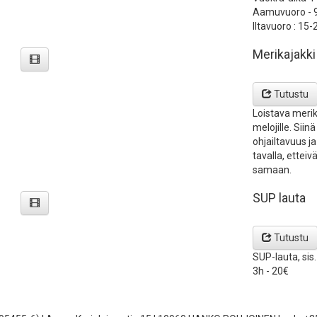
Aamuvuoro - 9
Iltavuoro : 15-
Merikajakki
Tutustu
Loistava merika
melojille. Siin
ohjailtavuus ja
tavalla, ettei
samaan.
SUP lauta
Tutustu
SUP-lauta, sis
3h - 20€