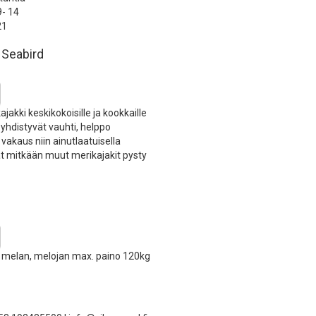
- 14
21
 Seabird
jakki keskikokoisille ja kookkaille
ä yhdistyvät vauhti, helppo
 vakaus niin ainutlaatuisella
vät mitkään muut merikajakit pysty
. melan, melojan max. paino 120kg