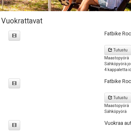
Vuokrattavat
Fatbike Roc
Tutustu
Maastopyörä
Sähköpyörä jo
4 kappaletta id
Fatbike Ro
Tutustu
Maastopyörä
Sähköpyörä
Vuokraa au