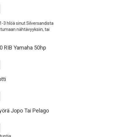
-3 hlöä sinut Silversandista
tumaan nähtävyyksiin, tai
0 RIB Yamaha 50hp
tti
yörä Jopo Tai Pelago
tuntia