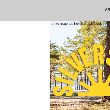
va
hanko majoitus hotelli mökki book hote