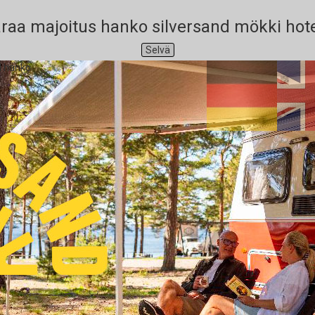
raa majoitus hanko silversand mökki hote
Selvä
l hanko