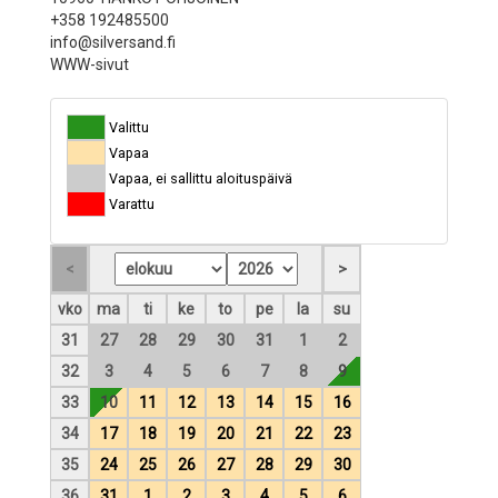
+358 192485500
info@silversand.fi
WWW-sivut
Valittu
Vapaa
Vapaa, ei sallittu aloituspäivä
Varattu
vko
ma
ti
ke
to
pe
la
su
31
27
28
29
30
31
1
2
32
3
4
5
6
7
8
9
33
10
11
12
13
14
15
16
34
17
18
19
20
21
22
23
35
24
25
26
27
28
29
30
36
31
1
2
3
4
5
6