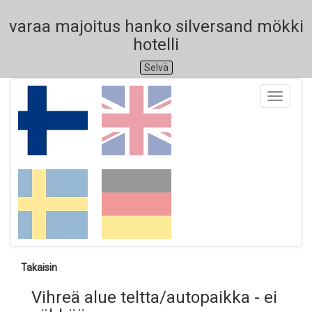
varaa majoitus hanko silversand mökki
hotelli
Selvä
Toggle
navigati
Takaisin
Vihreä alue teltta/autopaikka - ei